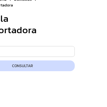
rtadora
la
ortadora
CONSULTAR