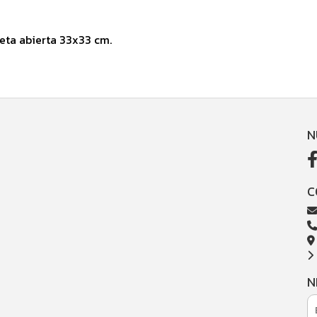
eta abierta 33x33 cm.
N
C
N